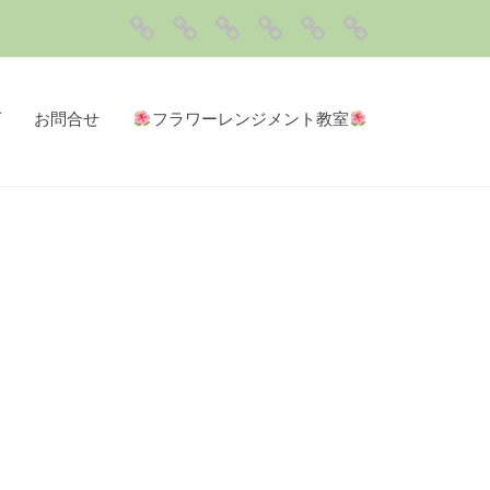
ト
私
サ
ブ
お
ッ
達
ー
ロ
問
フ
プ
に
ビ
グ
合
ラ
グ
お問合せ
フラワーレンジメント教室
つ
ス
せ
ワ
い
メ
ー
て
ニ
レ
ュ
ン
ー
ジ
メ
ン
ト
教
室