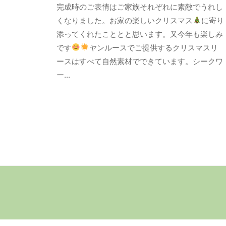
完成時のご表情はご家族それぞれに素敵でうれし
ま
c
さ
くなりました。お家の楽しいクリスマス
に寄り
o
こ
添ってくれたこととと思います。又今年も楽しみ
m
な
です
ヤンルースでご提供するクリスマスリ
f
か
ースはすべて自然素材でできています。シークワ
o
ー...
r
t
a
b
l
e
s
p
a
c