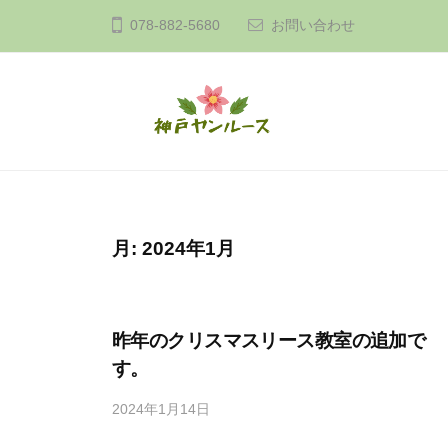
コ
戸
078-882-5680
お問い合わせ
ン
ヤ
テ
ン
ン
ル
ツ
ー
神
A
ス
へ
n
戸
ス
a
ヤ
キ
t
ン
月:
2024年1月
ッ
u
ル
プ
r
ー
a
昨年のクリスマスリース教室の追加で
ス
l
す。
a
2024年1月14日
b
n
y
d