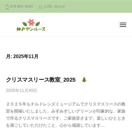
神
ー
コ
078-882-5680
お問い合わせ
戸
ン
ヤ
テ
ン
メ
ン
ル
ニ
ュ
ー
神
ツ
A
ー
ス
へ
戸
n
a
ス
ヤ
月:
2025年11月
t
キ
ン
u
ッ
ル
r
プ
ー
クリスマスリース教室_2025
a
ス
l
2025年11月30日
b
a
y
n
２０２５年もチルドレンズミュージアムでクリスマスリースの教
ま
d
室を開催いたしました。みずみずしいグリーンが印象的な、家族
さ
c
で作るクリスマスリースです。ご家族皆さまで、楽しいひととき
こ
o
を過ごしていただけたこと、心から感謝しています...
な
m