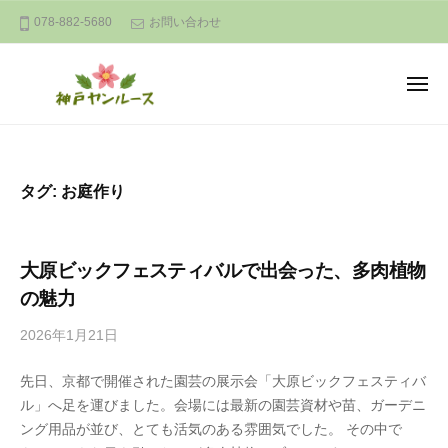
神
ー
コ
078-882-5680
お問い合わせ
戸
ン
ヤ
テ
ン
メ
ン
ル
ニ
ュ
ー
神
ツ
A
ー
ス
へ
戸
n
a
ス
ヤ
タグ:
お庭作り
t
キ
ン
u
ッ
ル
r
プ
ー
大原ビックフェスティバルで出会った、多肉植物
a
ス
の魅力
l
a
2026年1月21日
b
n
y
d
先日、京都で開催された園芸の展示会「大原ビックフェスティバ
ま
c
ル」へ足を運びました。会場には最新の園芸資材や苗、ガーデニ
さ
o
ング用品が並び、とても活気のある雰囲気でした。 その中で
こ
m