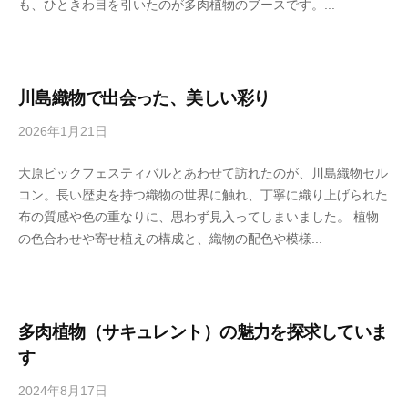
も、ひときわ目を引いたのが多肉植物のブースです。...
な
f
か
o
r
t
川島織物で出会った、美しい彩り
a
2026年1月21日
b
b
y
l
大原ビックフェスティバルとあわせて訪れたのが、川島織物セル
ま
e
コン。長い歴史を持つ織物の世界に触れ、丁寧に織り上げられた
さ
s
布の質感や色の重なりに、思わず見入ってしまいました。 植物
こ
p
の色合わせや寄せ植えの構成と、織物の配色や模様...
な
a
か
c
e
多肉植物（サキュレント）の魅力を探求していま
す
2024年8月17日
b