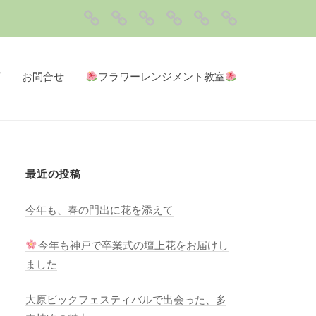
ト
私
サ
ブ
お
ッ
達
ー
ロ
問
フ
プ
に
ビ
グ
合
ラ
グ
お問合せ
フラワーレンジメント教室
つ
ス
せ
ワ
い
メ
ー
て
ニ
レ
ュ
ン
最近の投稿
ー
ジ
メ
今年も、春の門出に花を添えて
ン
ト
今年も神戸で卒業式の壇上花をお届けし
ました
教
室
大原ビックフェスティバルで出会った、多