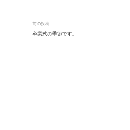
投
前の投稿
稿
卒業式の季節です。
ナ
ビ
ゲ
ー
シ
ョ
ン