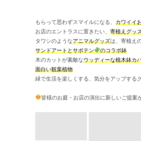
こ
c
な
o
もらって思わずスマイルになる、
カワイイ
か
m
お店のエントラスに置きたい、
寄植えグッ
f
タワシのような
アニマルグッズ
は、寄植え
o
サンドアートとサボテン
のコラボ鉢
r
木のカットが素敵な
ウッディーな植木鉢カ
t
面白い観葉植物
a
緑で生活を楽しくする、気分をアップする
b
l
皆様のお庭・お店の演出に新しいご提案
e
s
p
a
c