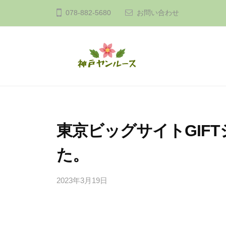
コ
戸
078-882-5680
お問い合わせ
ン
ヤ
テ
ン
ン
ル
ツ
ー
神
A
ス
へ
n
戸
ス
a
ヤ
キ
t
ン
東京ビッグサイトGIF
ッ
u
ル
プ
r
た。
ー
a
ス
l
2023年3月19日
b
a
y
n
ま
さ
d