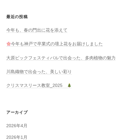
ー
シ
最近の投稿
ョ
ン
今年も、春の門出に花を添えて
今年も神戸で卒業式の壇上花をお届けしました
大原ビックフェスティバルで出会った、多肉植物の魅力
川島織物で出会った、美しい彩り
クリスマスリース教室_2025
アーカイブ
2026年4月
2026年1月