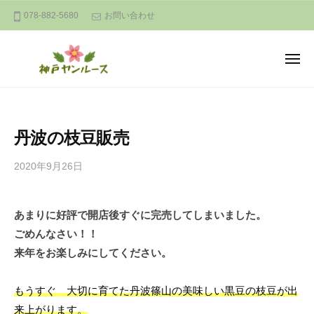
神
ー
コ
078-882-5680
お問い合わせ
戸
ン
ヤ
テ
ン
メ
ン
ル
ニ
ュ
ー
神
ツ
A
ー
ス
へ
戸
n
a
ス
ヤ
丹波の枝豆販売
t
キ
ン
u
ッ
ル
2020年9月26日
b
r
プ
ー
y
a
し
ス
l
あまりに好評で開店後すぐに完売してしまいました。
み
a
ごめんなさい！！
ず
n
か
来年をお楽しみにしてください。
d
つ
c
み
もうすぐ 大切に育てた丹波篠山の美味しい黒豆の枝豆が出
o
来上がります。
m