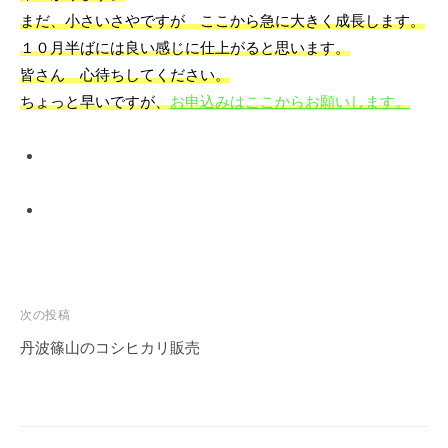
まだ、小さいさやですが ここから急に大きく成長します。
f
１０月半ばには良い感じに仕上がると思います。
o
皆さん 心待ちしてください。
r
t
ちょっと早いですが、
お申込みはここからお願いします。
a
b
l
e
s
p
a
c
投
次の投稿
e
稿
丹波篠山のコシヒカリ販売
ナ
ビ
ゲ